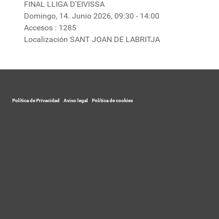
FINAL LLIGA D'EIVISSA
Domingo, 14. Junio 2026, 09:30 - 14:00
Accesos
: 1285
Localización
SANT JOAN DE LABRITJA
Política de Privacidad
-
Aviso legal
-
Política de cookies